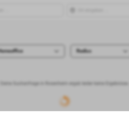
Homeoffice
Radius
Deine Suchanfrage in Rosenheim ergab leider keine Ergebnisse.