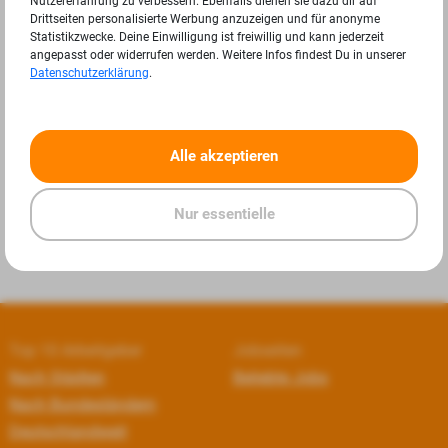
Nutzererfahrung zu verbessern. Ebenfalls dienen sie dazu dir auf
Drittseiten personalisierte Werbung anzuzeigen und für anonyme
Statistikzwecke. Deine Einwilligung ist freiwillig und kann jederzeit
angepasst oder widerrufen werden. Weitere Infos findest Du in unserer
Datenschutzerklärung
.
«
»
Alle akzeptieren
Nur essentielle
Top 10 Arbeitgeber
Jobseiten
Nach Städten
Beliebte Jobs
Nach Bundesländern
Deutschlandweit