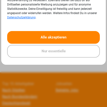
Nutzererfahrung zu verbessern. Ebenfalls dienen sie dazu dir auf
Drittseiten personalisierte Werbung anzuzeigen und für anonyme
Statistikzwecke. Deine Einwilligung ist freiwillig und kann jederzeit
angepasst oder widerrufen werden. Weitere Infos findest Du in unserer
Datenschutzerklärung
.
«
»
Alle akzeptieren
Nur essentielle
Top 10 Arbeitgeber
Jobseiten
Nach Städten
Beliebte Jobs
Nach Bundesländern
Deutschlandweit