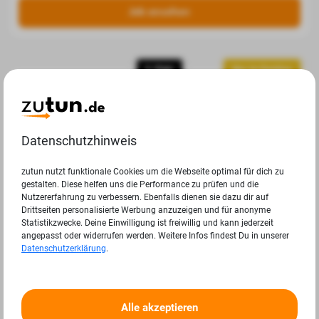
Job ansehen
9. Platz
Neu im Ranking
NEU
Wolsdorff Tobacco GmbH
Heiligenhaus
Datenschutzhinweis
Verkäufer (m/w/d)
zutun nutzt funktionale Cookies um die Webseite optimal für dich zu
gestalten. Diese helfen uns die Performance zu prüfen und die
Einzelhandel
Quereinsteiger
Quereinsteiger
Nutzererfahrung zu verbessern. Ebenfalls dienen sie dazu dir auf
Drittseiten personalisierte Werbung anzuzeigen und für anonyme
Gehöre zu den ersten Bewerbenden
Statistikzwecke. Deine Einwilligung ist freiwillig und kann jederzeit
angepasst oder widerrufen werden. Weitere Infos findest Du in unserer
Datenschutzerklärung
.
Job an meine E-Mail-Adresse senden
Job ansehen
Alle akzeptieren