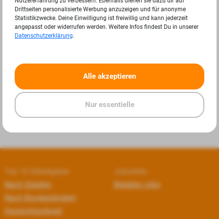
Nutzererfahrung zu verbessern. Ebenfalls dienen sie dazu dir auf
Drittseiten personalisierte Werbung anzuzeigen und für anonyme
Statistikzwecke. Deine Einwilligung ist freiwillig und kann jederzeit
angepasst oder widerrufen werden. Weitere Infos findest Du in unserer
Datenschutzerklärung
.
«
»
Alle akzeptieren
Nur essentielle
Top 10 Arbeitgeber
Jobseiten
Nach Städten
Beliebte Jobs
Nach Bundesländern
Deutschlandweit