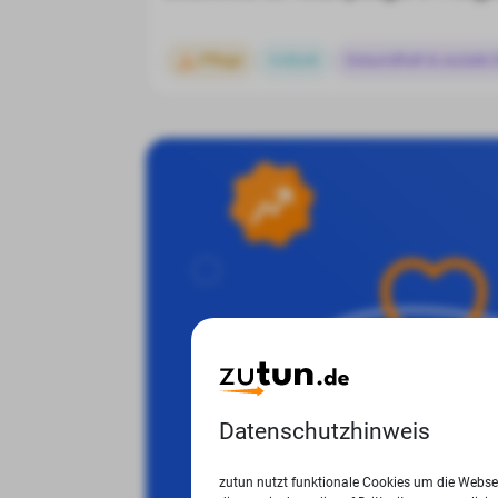
Pflege
Vollzeit
Gesundheit & soziale 
Datenschutzhinweis
zutun nutzt funktionale Cookies um die Websei