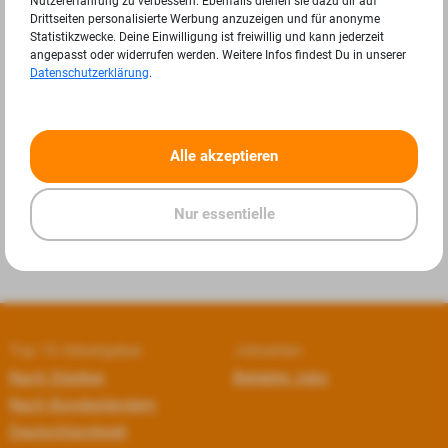
Nutzererfahrung zu verbessern. Ebenfalls dienen sie dazu dir auf
Drittseiten personalisierte Werbung anzuzeigen und für anonyme
Statistikzwecke. Deine Einwilligung ist freiwillig und kann jederzeit
angepasst oder widerrufen werden. Weitere Infos findest Du in unserer
Datenschutzerklärung
.
«
»
Alle akzeptieren
Nur essentielle
Top 10 Arbeitgeber
Jobseiten
Nach Städten
Beliebte Jobs
Nach Bundesländern
Deutschlandweit