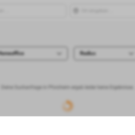
Homeoffice
Radius
Deine Suchanfrage in Pforzheim ergab leider keine Ergebnisse.