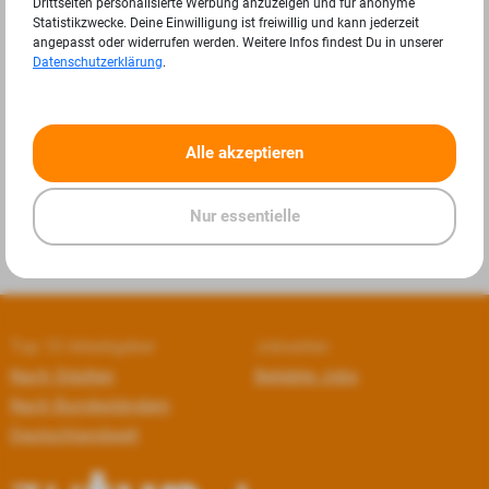
Drittseiten personalisierte Werbung anzuzeigen und für anonyme
Statistikzwecke. Deine Einwilligung ist freiwillig und kann jederzeit
angepasst oder widerrufen werden. Weitere Infos findest Du in unserer
Datenschutzerklärung
.
«
»
Alle akzeptieren
Nur essentielle
Top 10 Arbeitgeber
Jobseiten
Nach Städten
Beliebte Jobs
Nach Bundesländern
Deutschlandweit