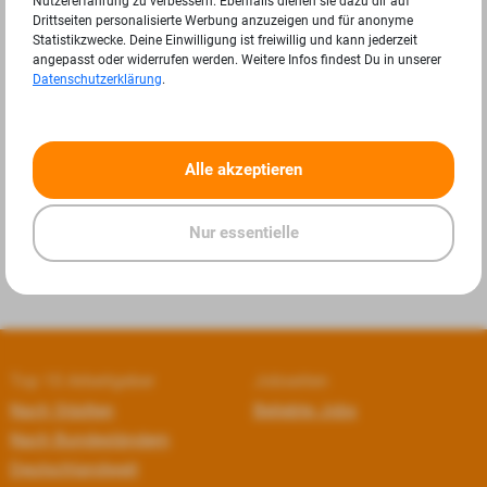
Nutzererfahrung zu verbessern. Ebenfalls dienen sie dazu dir auf
Drittseiten personalisierte Werbung anzuzeigen und für anonyme
Statistikzwecke. Deine Einwilligung ist freiwillig und kann jederzeit
angepasst oder widerrufen werden. Weitere Infos findest Du in unserer
Datenschutzerklärung
.
«
»
Alle akzeptieren
Nur essentielle
Top 10 Arbeitgeber
Jobseiten
Nach Städten
Beliebte Jobs
Nach Bundesländern
Deutschlandweit