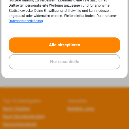
Nutzererfahrung zu verbessern. Ebenfalls dienen sie dazu dir auf
Drittseiten personalisierte Werbung anzuzeigen und für anonyme
Statistikzwecke. Deine Einwilligung ist freiwillig und kann jederzeit
angepasst oder widerrufen werden. Weitere Infos findest Du in unserer
Datenschutzerklärung
.
«
»
Alle akzeptieren
Nur essentielle
Top 10 Arbeitgeber
Jobseiten
Nach Städten
Beliebte Jobs
Nach Bundesländern
Deutschlandweit