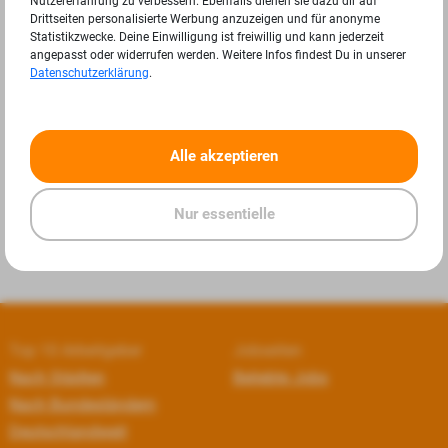
Nutzererfahrung zu verbessern. Ebenfalls dienen sie dazu dir auf
Drittseiten personalisierte Werbung anzuzeigen und für anonyme
Statistikzwecke. Deine Einwilligung ist freiwillig und kann jederzeit
angepasst oder widerrufen werden. Weitere Infos findest Du in unserer
Datenschutzerklärung
.
«
»
Alle akzeptieren
Nur essentielle
Top 10 Arbeitgeber
Jobseiten
Nach Städten
Beliebte Jobs
Nach Bundesländern
Deutschlandweit