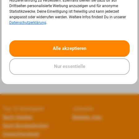
Nutzererfahrung zu verbessern. Ebenfalls dienen sie dazu dir auf
Drittseiten personalisierte Werbung anzuzeigen und für anonyme
Statistikzwecke. Deine Einwilligung ist freiwillig und kann jederzeit
angepasst oder widerrufen werden. Weitere Infos findest Du in unserer
Datenschutzerklärung
.
«
»
Alle akzeptieren
Nur essentielle
Top 10 Arbeitgeber
Jobseiten
Nach Städten
Beliebte Jobs
Nach Bundesländern
Deutschlandweit