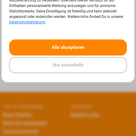
Nutzererfahrung zu verbessern. Ebenfalls dienen sie dazu dir auf
Drittseiten personalisierte Werbung anzuzeigen und für anonyme
Statistikzwecke. Deine Einwilligung ist freiwillig und kann jederzeit
angepasst oder widerrufen werden. Weitere Infos findest Du in unserer
Datenschutzerklärung
.
«
»
Alle akzeptieren
Nur essentielle
Top 10 Arbeitgeber
Jobseiten
Nach Städten
Beliebte Jobs
Nach Bundesländern
Deutschlandweit