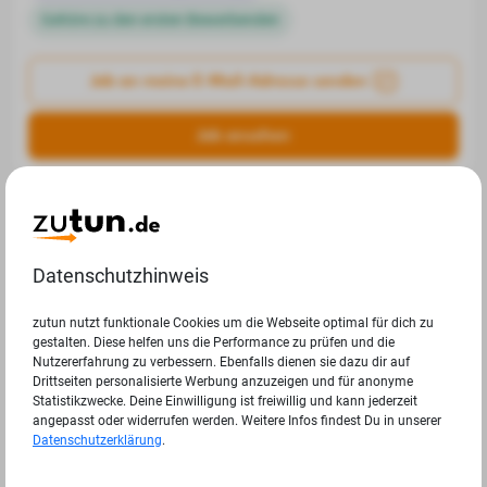
Gehöre zu den ersten Bewerbenden
Job an meine E-Mail-Adresse senden
Job ansehen
9. Platz
Neu im Ranking
STRABAG AG
Datenschutzhinweis
Halberstadt
zutun nutzt funktionale Cookies um die Webseite optimal für dich zu
gestalten. Diese helfen uns die Performance zu prüfen und die
Bauleiter:in Straßen- und Tiefbau (m/w/d)
Nutzererfahrung zu verbessern. Ebenfalls dienen sie dazu dir auf
Drittseiten personalisierte Werbung anzuzeigen und für anonyme
Statistikzwecke. Deine Einwilligung ist freiwillig und kann jederzeit
Bau & Handwerk
Vollzeit
Baugewerbe/-industrie
angepasst oder widerrufen werden. Weitere Infos findest Du in unserer
Datenschutzerklärung
.
Job an meine E-Mail-Adresse senden