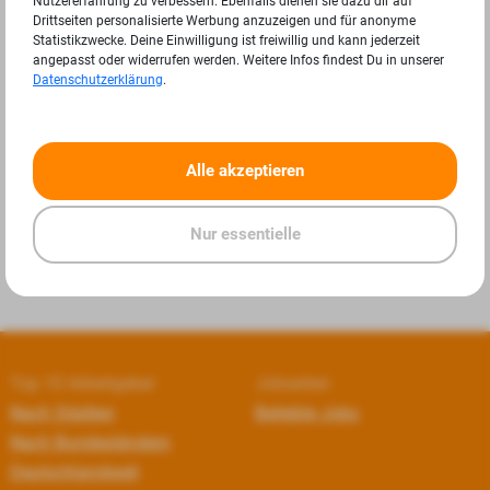
Nutzererfahrung zu verbessern. Ebenfalls dienen sie dazu dir auf
Drittseiten personalisierte Werbung anzuzeigen und für anonyme
Statistikzwecke. Deine Einwilligung ist freiwillig und kann jederzeit
angepasst oder widerrufen werden. Weitere Infos findest Du in unserer
Datenschutzerklärung
.
«
»
Alle akzeptieren
Nur essentielle
Top 10 Arbeitgeber
Jobseiten
Nach Städten
Beliebte Jobs
Nach Bundesländern
Deutschlandweit