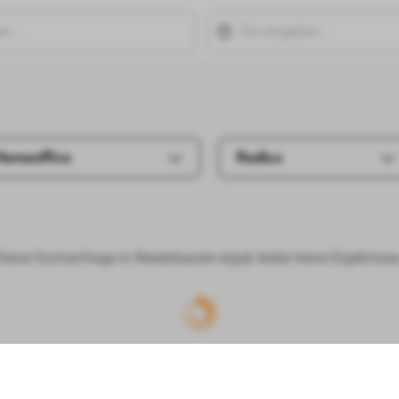
Homeoffice
Radius
Deine Suchanfrage in Niederkassel ergab leider keine Ergebnisse