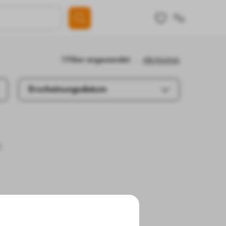
Alle löschen
1 Filter angewendet
Erscheinungsdatum
.