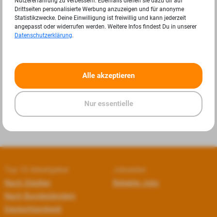
Nutzererfahrung zu verbessern. Ebenfalls dienen sie dazu dir auf
Drittseiten personalisierte Werbung anzuzeigen und für anonyme
Statistikzwecke. Deine Einwilligung ist freiwillig und kann jederzeit
angepasst oder widerrufen werden. Weitere Infos findest Du in unserer
Datenschutzerklärung
.
«
»
Alle akzeptieren
Nur essentielle
Top 10 Arbeitgeber
Jobseiten
Nach Städten
Beliebte Jobs
Nach Bundesländern
Deutschlandweit