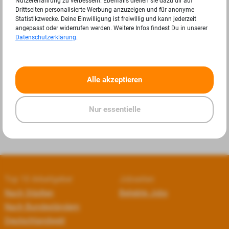
Nutzererfahrung zu verbessern. Ebenfalls dienen sie dazu dir auf
Drittseiten personalisierte Werbung anzuzeigen und für anonyme
Statistikzwecke. Deine Einwilligung ist freiwillig und kann jederzeit
angepasst oder widerrufen werden. Weitere Infos findest Du in unserer
Datenschutzerklärung
.
«
»
Alle akzeptieren
Nur essentielle
Top 10 Arbeitgeber
Jobseiten
Nach Städten
Beliebte Jobs
Nach Bundesländern
Deutschlandweit