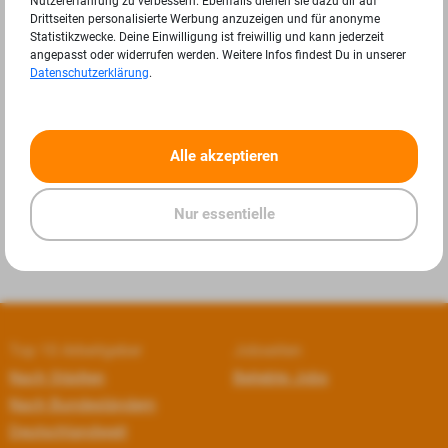
Nutzererfahrung zu verbessern. Ebenfalls dienen sie dazu dir auf
Drittseiten personalisierte Werbung anzuzeigen und für anonyme
Statistikzwecke. Deine Einwilligung ist freiwillig und kann jederzeit
angepasst oder widerrufen werden. Weitere Infos findest Du in unserer
Datenschutzerklärung
.
«
»
Alle akzeptieren
Nur essentielle
Top 10 Arbeitgeber
Jobseiten
Nach Städten
Beliebte Jobs
Nach Bundesländern
Deutschlandweit