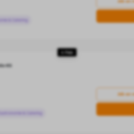
Job an 
omie & Catering
4. Platz
ebs-KG
Job an 
Gastronomie & Catering