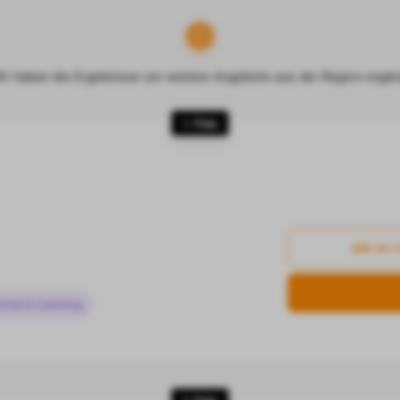
ir haben die Ergebnisse um weitere Angebote aus der Region ergän
1. Platz
Job an 
omie & Catering