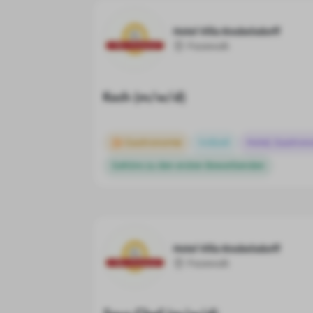
Hotel Villa Knobelsdorff
Pasewalk
Koch (m/w/d)
Gastronomie
Vollzeit
Hotel, Gastron
Gehöre zu den ersten Bewerbenden
Hotel Villa Knobelsdorff
Pasewalk