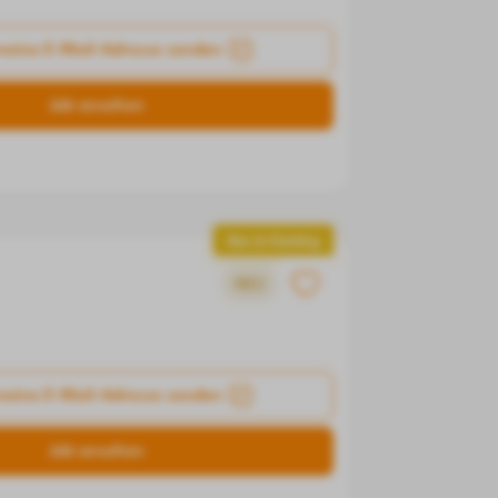
meine E-Mail-Adresse senden
Job ansehen
Neu im Ranking
NEU
meine E-Mail-Adresse senden
Job ansehen