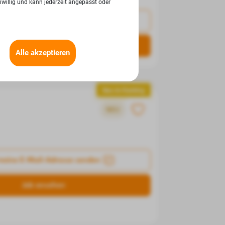
iwillig und kann jederzeit angepasst oder
meine E-Mail-Adresse senden
Job ansehen
Alle akzeptieren
Neu im Ranking
NEU
meine E-Mail-Adresse senden
Job ansehen