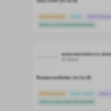
Sous Chef (m/w/d)
Gastronomie
Vollzeit
Hotel, Gastron
Gehöre zu den ersten Bewerbenden
Seetel Hotel GmbH & Co. Betri
Ahlbeck
Restaurantleiter (m/w/d)
Gastronomie
Vollzeit, Teilzeit
Hotel, 
Gehöre zu den ersten Bewerbenden