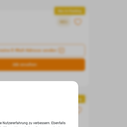
Neu im Ranking
NEU
meine E-Mail-Adresse senden
Job ansehen
Neu im Ranking
ie Nutzererfahrung zu verbessern. Ebenfalls