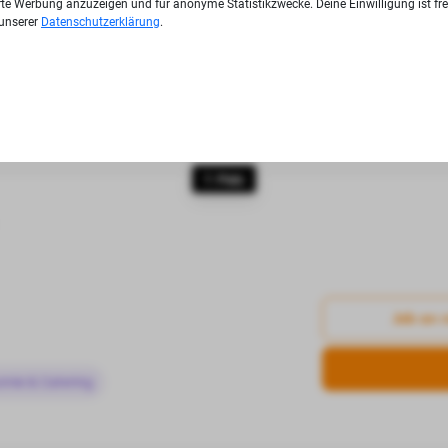
ierte Werbung anzuzeigen und für anonyme Statistikzwecke. Deine Einwilligung ist fre
 unserer
Datenschutzerklärung
.
/d)
Job an 
eit & soziale Dienste
7. Platz
Job an 
omie & Catering