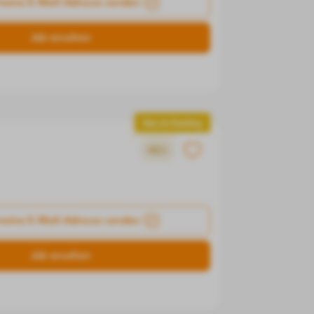
meine E-Mail-Adresse senden
Job ansehen
Neu im Ranking
NEU
meine E-Mail-Adresse senden
Job ansehen