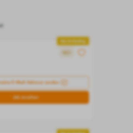
zt
Neu im Ranking
NEU
meine E-Mail-Adresse senden
Job ansehen