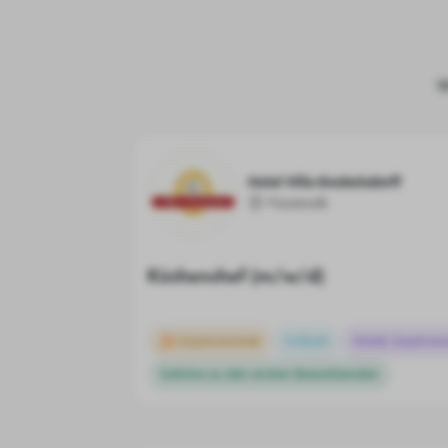
W
Hotel Villa Knobelsdorff
Pasewalk
Küchenchef (m/w/d)
Gastronomie
Vollzeit
Hotel, Gastron
Gehöre zu den ersten Bewerbenden