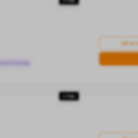
2. Platz
Job an 
omie & Catering
3. Platz