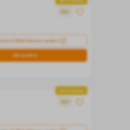
Neu im Ranking
NEU
meine E-Mail-Adresse senden
Job ansehen
Neu im Ranking
NEU