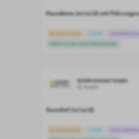
Hausdame (m/w/d) mit Führungsv
Gastronomie
Vollzeit
Gesundheit & s
Gehöre zu den ersten Bewerbenden
AHORN Seehotel Templin
Templin
Souschef (m/w/d)
Gastronomie
Vollzeit
Hotel, Gastron