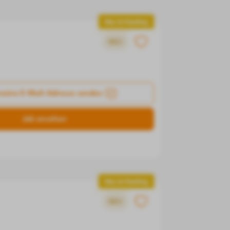
Neu im Ranking
NEU
meine E-Mail-Adresse senden
Job ansehen
Neu im Ranking
NEU