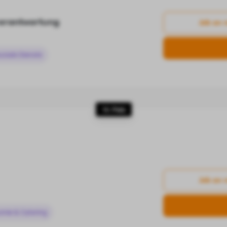
erantwortung
Job an 
oziale Dienste
10. Platz
Job an 
omie & Catering