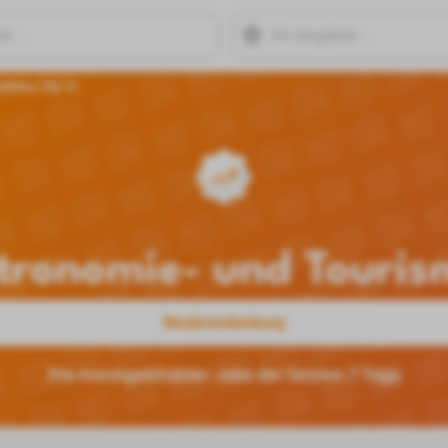
rismus Top 10
tronomie- und Touris
Neubrandenburg
Die meistgeklickten Jobs der letzten 7 Tage