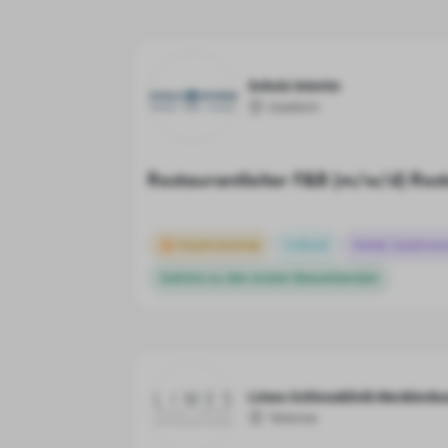
Scholz Interim
Usedom
Restaurantleiter F&B (m/w/d) Res
Gastronomie
Vollzeit
Hotel, Gastron
Gehöre zu den ersten Bewerbenden
Limes Schlossklinik Mecklenbu
Teterow