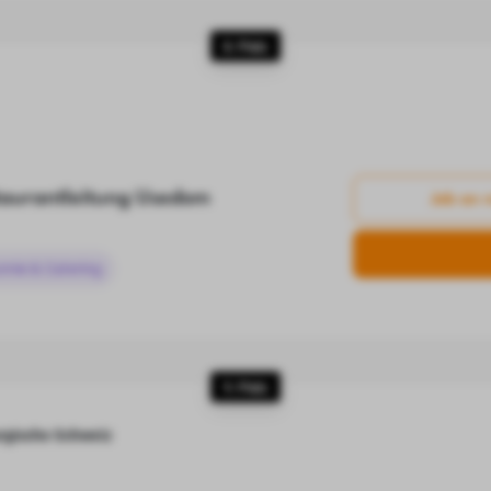
8. Platz
taurantleitung Usedom
Job an 
omie & Catering
9. Platz
rgische Schweiz