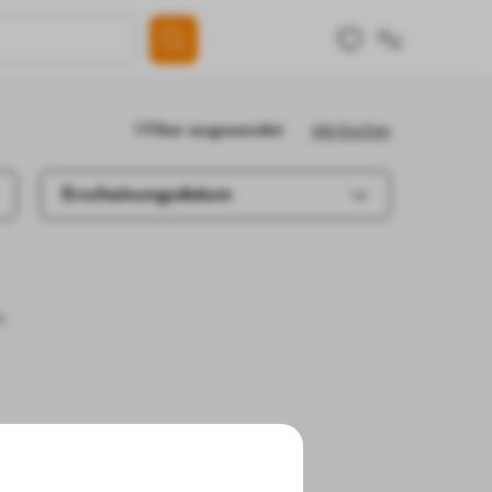
Alle löschen
1 Filter angewendet
Erscheinungsdatum
.