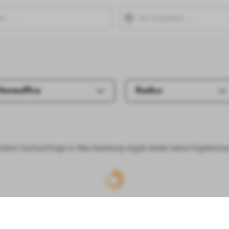
Homeoffice
Radius
Deine Suchanfrage in Neu-Isenburg ergab leider keine Ergebnisse