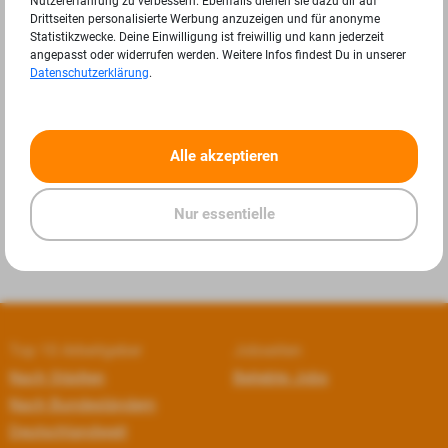
Nutzererfahrung zu verbessern. Ebenfalls dienen sie dazu dir auf
Drittseiten personalisierte Werbung anzuzeigen und für anonyme
Statistikzwecke. Deine Einwilligung ist freiwillig und kann jederzeit
angepasst oder widerrufen werden. Weitere Infos findest Du in unserer
Datenschutzerklärung
.
«
»
Alle akzeptieren
Nur essentielle
Top 10 Arbeitgeber
Jobseiten
Nach Städten
Beliebte Jobs
Nach Bundesländern
Deutschlandweit