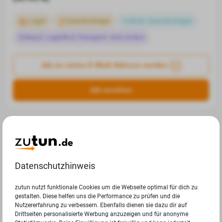
Lager
Quereinsteiger
Vollzeit, Quereinsteiger
Einkauf, Logistik & Transport: Auto & Bus
Job an meine E-Mail-Adresse senden
Job ansehen
8. Platz
Neu im Ranking
DYWIDAG-Systems International
GmbH
Datenschutzhinweis
München
zutun nutzt funktionale Cookies um die Webseite optimal für dich zu
Bauarbeiter / Monteur (alle
gestalten. Diese helfen uns die Performance zu prüfen und die
Nutzererfahrung zu verbessern. Ebenfalls dienen sie dazu dir auf
Geschlechtsidentitäten)
Drittseiten personalisierte Werbung anzuzeigen und für anonyme