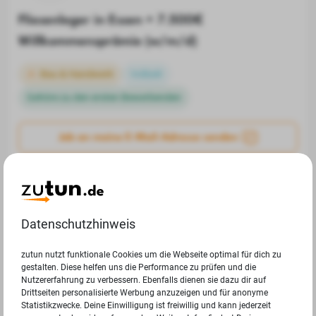
Fliesenleger in Essen + 7.500€
Willkommensprämie (w/m/d)
Bau & Handwerk
Vollzeit
Gehöre zu den ersten Bewerbenden
Job an meine E-Mail-Adresse senden
Job ansehen
Datenschutzhinweis
9. Platz
▼ -8
MHS Garten- und Landschaftsbau
zutun nutzt funktionale Cookies um die Webseite optimal für dich zu
gestalten. Diese helfen uns die Performance zu prüfen und die
Schaber Inh. Silvia Schaber
Nutzererfahrung zu verbessern. Ebenfalls dienen sie dazu dir auf
Ratingen
Drittseiten personalisierte Werbung anzuzeigen und für anonyme
Statistikzwecke. Deine Einwilligung ist freiwillig und kann jederzeit