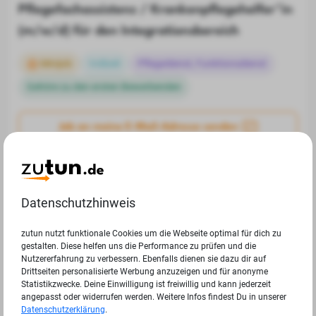
Pflegefachassistenz / Krankenpflegehelfer*in
(m/w/d) für den Integrationsbereich
Minijob
Vollzeit
Pflegedienst, Funktionsdienst
Gehöre zu den ersten Bewerbenden
Job an meine E-Mail-Adresse senden
Job ansehen
Datenschutzhinweis
9. Platz
Neu im Ranking
zutun nutzt funktionale Cookies um die Webseite optimal für dich zu
NEU
KWA Stift Urbana im
gestalten. Diese helfen uns die Performance zu prüfen und die
Stadtgarten
Nutzererfahrung zu verbessern. Ebenfalls dienen sie dazu dir auf
Bottrop
Drittseiten personalisierte Werbung anzuzeigen und für anonyme
Statistikzwecke. Deine Einwilligung ist freiwillig und kann jederzeit
angepasst oder widerrufen werden. Weitere Infos findest Du in unserer
Pflegefachhelfer (m/w/d)
Datenschutzerklärung
.