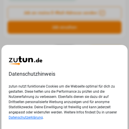
Job an meine E-Mail-Adresse senden
Job ansehen
9. Platz
Neu im Ranking
NEU
Gi Group Deutschland
GmbH
Bergheim
Datenschutzhinweis
Kommissionierer (gn) klasse Einarbeitung
zutun nutzt funktionale Cookies um die Webseite optimal für dich zu
gestalten. Diese helfen uns die Performance zu prüfen und die
Nutzererfahrung zu verbessern. Ebenfalls dienen sie dazu dir auf
Lager
Vollzeit
Personaldienstleistungen
Drittseiten personalisierte Werbung anzuzeigen und für anonyme
Statistikzwecke. Deine Einwilligung ist freiwillig und kann jederzeit
Gehöre zu den ersten Bewerbenden
angepasst oder widerrufen werden. Weitere Infos findest Du in unserer
Datenschutzerklärung
.
Job an meine E-Mail-Adresse senden