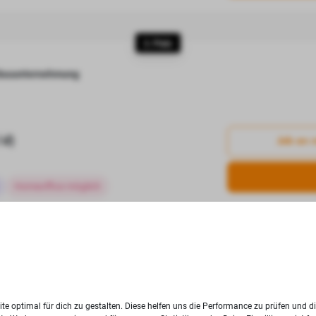
2. Platz
Bauunternehmung
/d)
Job an 
Homeoffice möglich
3. Platz
te optimal für dich zu gestalten. Diese helfen uns die Performance zu prüfen und d