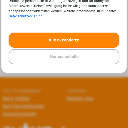
Drittseiten personalisierte Werbung anzuzeigen und für anonyme
Statistikzwecke. Deine Einwilligung ist freiwillig und kann jederzeit
angepasst oder widerrufen werden. Weitere Infos findest Du in unserer
Datenschutzerklärung
.
«
»
Alle akzeptieren
Nur essentielle
Top 10 Arbeitgeber
Jobseiten
Nach Städten
Beliebte Jobs
Nach Bundesländern
Deutschlandweit