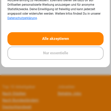
Nutzererfahrung zu verbessern. Ebenfalls dienen sie dazu dir auf
Drittseiten personalisierte Werbung anzuzeigen und für anonyme
Statistikzwecke. Deine Einwilligung ist freiwillig und kann jederzeit
angepasst oder widerrufen werden. Weitere Infos findest Du in unserer
Datenschutzerklärung
.
«
»
Alle akzeptieren
Nur essentielle
Top 10 Arbeitgeber
Jobseiten
Nach Städten
Beliebte Jobs
Nach Bundesländern
Deutschlandweit