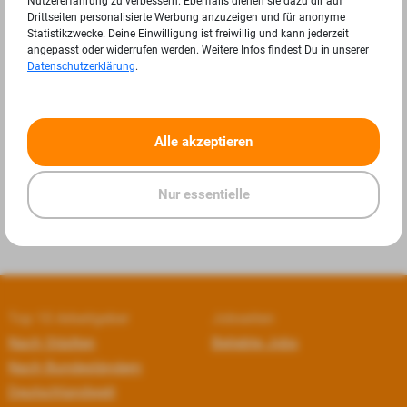
Nutzererfahrung zu verbessern. Ebenfalls dienen sie dazu dir auf
Drittseiten personalisierte Werbung anzuzeigen und für anonyme
Statistikzwecke. Deine Einwilligung ist freiwillig und kann jederzeit
angepasst oder widerrufen werden. Weitere Infos findest Du in unserer
Datenschutzerklärung
.
«
»
Alle akzeptieren
Nur essentielle
Top 10 Arbeitgeber
Jobseiten
Nach Städten
Beliebte Jobs
Nach Bundesländern
Deutschlandweit