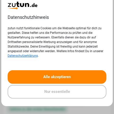
Pädagogik
Vollzeit, Teilzeit
Öffentlicher Dienst & Verbände
Datenschutzhinweis
Job an meine E-Mail-Adresse senden
zutun nutzt funktionale Cookies um die Webseite optimal für dich zu
gestalten. Diese helfen uns die Performance zu prüfen und die
Job ansehen
Nutzererfahrung zu verbessern. Ebenfalls dienen sie dazu dir auf
Drittseiten personalisierte Werbung anzuzeigen und für anonyme
Statistikzwecke. Deine Einwilligung ist freiwillig und kann jederzeit
angepasst oder widerrufen werden. Weitere Infos findest Du in unserer
Datenschutzerklärung
.
9. Platz
▼ -8
NEU
IFB-Stiftung
Wiesbaden
Alle akzeptieren
Stellvertretende Kita-Leitung
Nur essentielle
Pädagogik
Vollzeit
Bildung & Training
Gehöre zu den ersten Bewerbenden