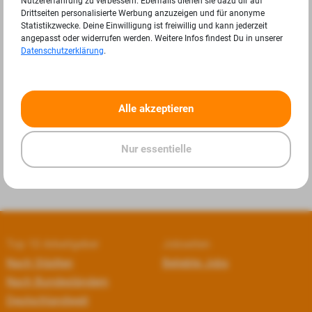
Nutzererfahrung zu verbessern. Ebenfalls dienen sie dazu dir auf
Drittseiten personalisierte Werbung anzuzeigen und für anonyme
Statistikzwecke. Deine Einwilligung ist freiwillig und kann jederzeit
angepasst oder widerrufen werden. Weitere Infos findest Du in unserer
Datenschutzerklärung
.
«
»
Alle akzeptieren
Nur essentielle
Top 10 Arbeitgeber
Jobseiten
Nach Städten
Beliebte Jobs
Nach Bundesländern
Deutschlandweit