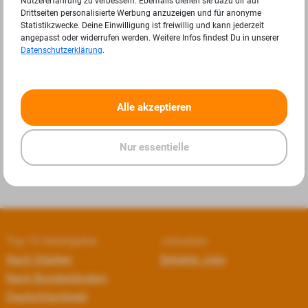
Nutzererfahrung zu verbessern. Ebenfalls dienen sie dazu dir auf
Drittseiten personalisierte Werbung anzuzeigen und für anonyme
Statistikzwecke. Deine Einwilligung ist freiwillig und kann jederzeit
angepasst oder widerrufen werden. Weitere Infos findest Du in unserer
Datenschutzerklärung
.
«
»
Alle akzeptieren
Nur essentielle
Top 10 Arbeitgeber
Jobseiten
Nach Städten
Beliebte Jobs
Nach Bundesländern
Deutschlandweit