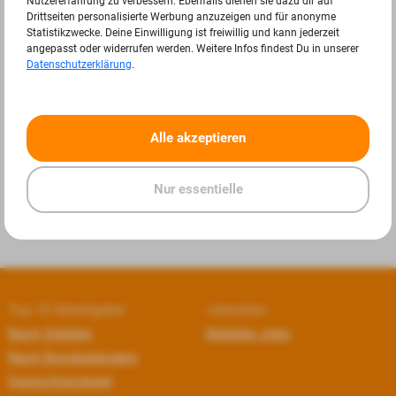
Nutzererfahrung zu verbessern. Ebenfalls dienen sie dazu dir auf
Drittseiten personalisierte Werbung anzuzeigen und für anonyme
Statistikzwecke. Deine Einwilligung ist freiwillig und kann jederzeit
angepasst oder widerrufen werden. Weitere Infos findest Du in unserer
Datenschutzerklärung
.
«
»
Alle akzeptieren
Nur essentielle
Top 10 Arbeitgeber
Jobseiten
Nach Städten
Beliebte Jobs
Nach Bundesländern
Deutschlandweit