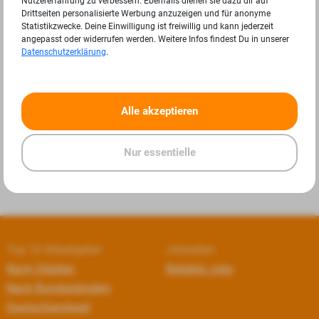
Nutzererfahrung zu verbessern. Ebenfalls dienen sie dazu dir auf
Drittseiten personalisierte Werbung anzuzeigen und für anonyme
Statistikzwecke. Deine Einwilligung ist freiwillig und kann jederzeit
angepasst oder widerrufen werden. Weitere Infos findest Du in unserer
Datenschutzerklärung
.
«
»
Alle akzeptieren
Nur essentielle
Top 10 Arbeitgeber
Jobseiten
Nach Städten
Beliebte Jobs
Nach Bundesländern
Deutschlandweit