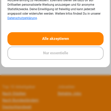
Nutzererfahrung zu verbessern. Ebenfalls dienen sie dazu dir auf
Drittseiten personalisierte Werbung anzuzeigen und für anonyme
Statistikzwecke. Deine Einwilligung ist freiwillig und kann jederzeit
angepasst oder widerrufen werden. Weitere Infos findest Du in unserer
Datenschutzerklärung
.
«
»
Alle akzeptieren
Nur essentielle
Top 10 Arbeitgeber
Jobseiten
Nach Städten
Beliebte Jobs
Nach Bundesländern
Deutschlandweit