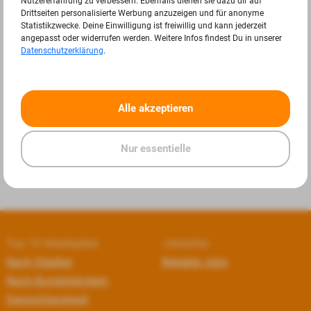
Nutzererfahrung zu verbessern. Ebenfalls dienen sie dazu dir auf
Drittseiten personalisierte Werbung anzuzeigen und für anonyme
Statistikzwecke. Deine Einwilligung ist freiwillig und kann jederzeit
angepasst oder widerrufen werden. Weitere Infos findest Du in unserer
Datenschutzerklärung
.
«
»
Alle akzeptieren
Nur essentielle
Top 10 Arbeitgeber
Jobseiten
Nach Städten
Beliebte Jobs
Nach Bundesländern
Deutschlandweit