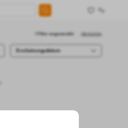
Alle löschen
1 Filter angewendet
Erscheinungsdatum
.