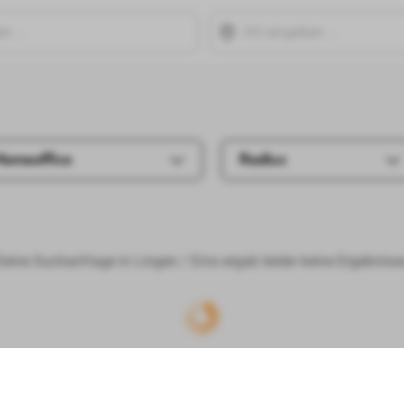
Homeoffice
Radius
Deine Suchanfrage in Lingen / Ems ergab leider keine Ergebnisse