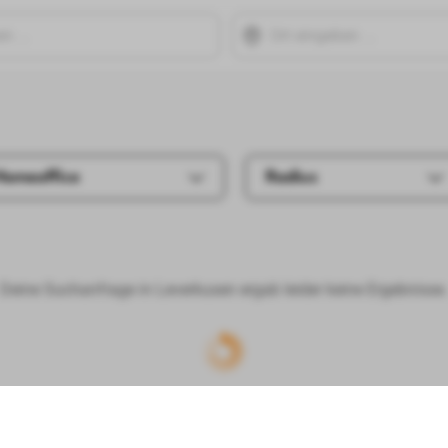
Homeoffice
Radius
Deine Suchanfrage in Leverkusen ergab leider keine Ergebnisse.