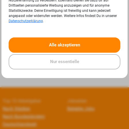
Nutzererfahrung zu verbessern. Ebenfalls dienen sie dazu dir auf
Drittseiten personalisierte Werbung anzuzeigen und für anonyme
Statistikzwecke. Deine Einwilligung ist freiwillig und kann jederzeit
angepasst oder widerrufen werden. Weitere Infos findest Du in unserer
Datenschutzerklärung
.
«
»
Alle akzeptieren
Nur essentielle
Top 10 Arbeitgeber
Jobseiten
Nach Städten
Beliebte Jobs
Nach Bundesländern
Deutschlandweit