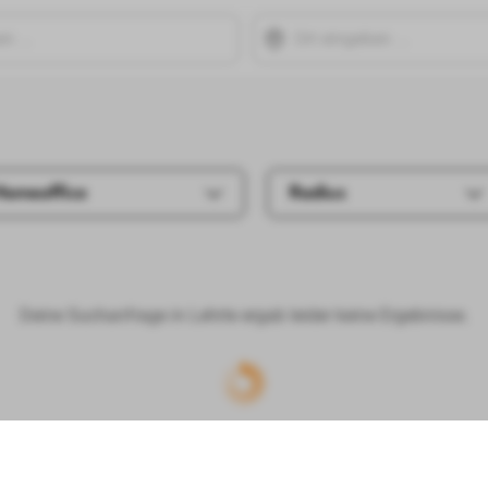
Homeoffice
Radius
Deine Suchanfrage in Lehrte ergab leider keine Ergebnisse.