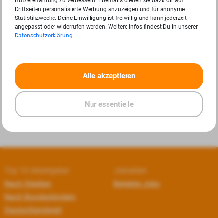
Nutzererfahrung zu verbessern. Ebenfalls dienen sie dazu dir auf
Drittseiten personalisierte Werbung anzuzeigen und für anonyme
Statistikzwecke. Deine Einwilligung ist freiwillig und kann jederzeit
angepasst oder widerrufen werden. Weitere Infos findest Du in unserer
Datenschutzerklärung
.
«
»
Alle akzeptieren
Nur essentielle
Top 10 Arbeitgeber
Jobseiten
Nach Städten
Beliebte Jobs
Nach Bundesländern
Deutschlandweit