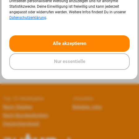
Drittseiten personalisierte Werbung anzuzeigen und für anonyme
Statistikzwecke. Deine Einwilligung ist freiwillig und kann jederzeit
angepasst oder widerrufen werden. Weitere Infos findest Du in unserer
Datenschutzerklärung
.
«
»
Alle akzeptieren
Nur essentielle
Top 10 Arbeitgeber
Jobseiten
Nach Städten
Beliebte Jobs
Nach Bundesländern
Deutschlandweit