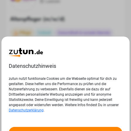
Laatzen
Altenpfleger (m/w/d)
Pflege
Vollzeit
Gesundheit & soziale Dienste
Gehöre zu den ersten Bewerbenden
Job an meine E-Mail-Adresse senden
Datenschutzhinweis
Job ansehen
zutun nutzt funktionale Cookies um die Webseite optimal für dich zu
gestalten. Diese helfen uns die Performance zu prüfen und die
Nutzererfahrung zu verbessern. Ebenfalls dienen sie dazu dir auf
Drittseiten personalisierte Werbung anzuzeigen und für anonyme
5. Platz
Statistikzwecke. Deine Einwilligung ist freiwillig und kann jederzeit
angepasst oder widerrufen werden. Weitere Infos findest Du in unserer
NEU
INDUVARO GmbH
Datenschutzerklärung
.
Laatzen