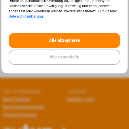
Drittseiten personalisierte Werbung anzuzeigen und für anonyme
Statistikzwecke. Deine Einwilligung ist freiwillig und kann jederzeit
angepasst oder widerrufen werden. Weitere Infos findest Du in unserer
Datenschutzerklärung
.
«
»
Alle akzeptieren
Nur essentielle
Top 10 Arbeitgeber
Jobseiten
Nach Städten
Beliebte Jobs
Nach Bundesländern
Deutschlandweit