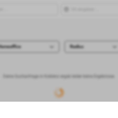
Homeoffice
Radius
Deine Suchanfrage in Koblenz ergab leider keine Ergebnisse.