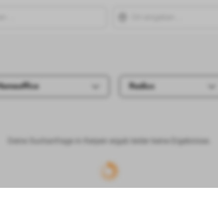
Homeoffice
Radius
Deine Suchanfrage in Kerpen ergab leider keine Ergebnisse.