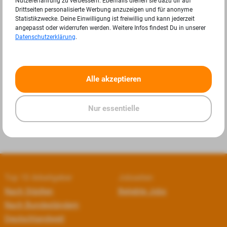
Nutzererfahrung zu verbessern. Ebenfalls dienen sie dazu dir auf
Drittseiten personalisierte Werbung anzuzeigen und für anonyme
Statistikzwecke. Deine Einwilligung ist freiwillig und kann jederzeit
angepasst oder widerrufen werden. Weitere Infos findest Du in unserer
Datenschutzerklärung
.
«
»
Alle akzeptieren
Nur essentielle
Top 10 Arbeitgeber
Jobseiten
Nach Städten
Beliebte Jobs
Nach Bundesländern
Deutschlandweit