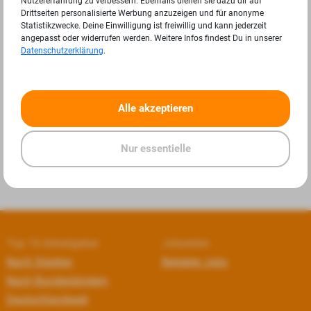
Nutzererfahrung zu verbessern. Ebenfalls dienen sie dazu dir auf
Drittseiten personalisierte Werbung anzuzeigen und für anonyme
Statistikzwecke. Deine Einwilligung ist freiwillig und kann jederzeit
angepasst oder widerrufen werden. Weitere Infos findest Du in unserer
Datenschutzerklärung
.
«
»
Alle akzeptieren
Nur essentielle
Top 10 Arbeitgeber
Jobseiten
Nach Städten
Beliebte Jobs
Nach Bundesländern
Deutschlandweit